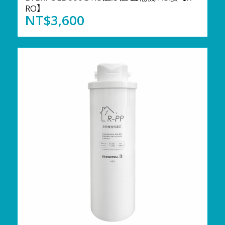
RO】
NT$
3,600