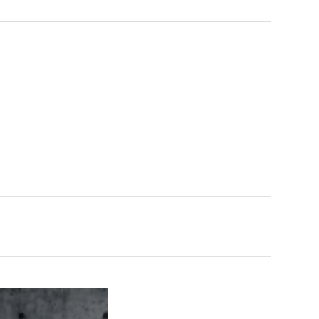
rrent
ice
T$24,120.