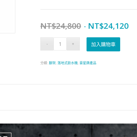
Original
Cu
NT$
24,800
NT$
24,120
price
pr
was:
is:
加入購物車
NT$24,800.
N
分類:
腳架
,
落地式飲水機
,
豪星牌產品