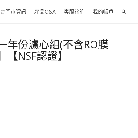
台門市資訊
產品Q&A
客服諮詢
我的帳戶
1】一年份濾心組(不含RO膜
】【NSF認證】