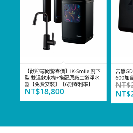
【歡迎尋問驚喜價】IK-Smile 廚下
宮黛GD
型 雙溫飲水機+搭配原廠二道淨水
600加
NT$
器【免費安裝】【6期零利率】
NT$
18,800
NT$