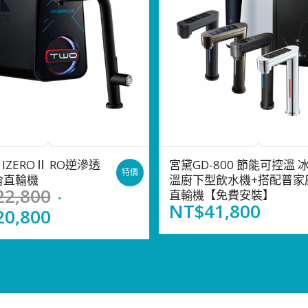
 IZEROⅡ RO逆滲透
宮黛GD-800 節能可控溫 
特價
侖直輸機
溫廚下型飲水機+搭配普家康
Original
22,800
直輸機【免費安裝】
NT$
41,800
price
Current
20,800
was:
price
NT$22,800.
is:
NT$20,800.