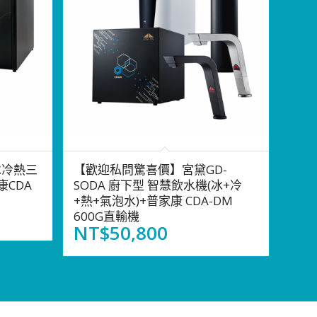
冰冷熱三
【歡迎私問驚喜價】宮黛GD-
CDA
SODA 廚下型 智慧飲水機(冰+冷
+熱+氣泡水)+普家康 CDA-DM
600G直輸機
NT$
50,800