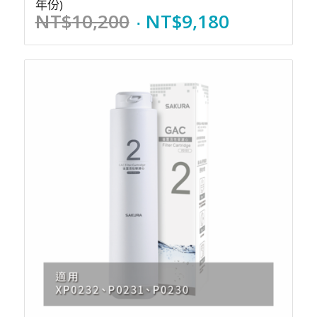
年份)
Original
Current
NT$
10,200
NT$
9,180
price
price
was:
is:
NT$10,200.
NT$9,180