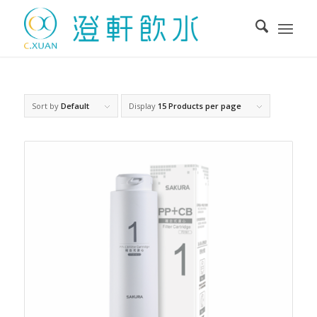
Sort by
Default
Display
15 Products per page