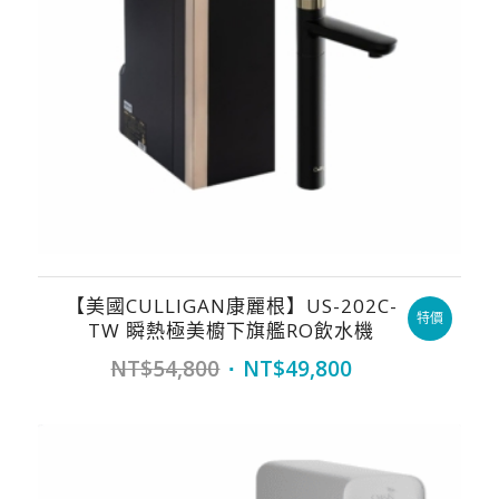
【美國CULLIGAN康麗根】US-202C-
特價
TW 瞬熱極美櫥下旗艦RO飲水機
Original
Current
NT$
54,800
NT$
49,800
price
price
was:
is:
NT$54,800.
NT$49,800.