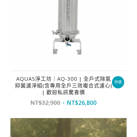
AQUAS淨工坊｜AQ-300 | 全戶式除氯
特價
抑菌濾淨組(含專用全戶三效複合式濾心)
| 歡迎私訊驚喜價
Original
Current
NT$
32,900
NT$
26,800
price
price
was:
is:
NT$32,900.
NT$26,800.