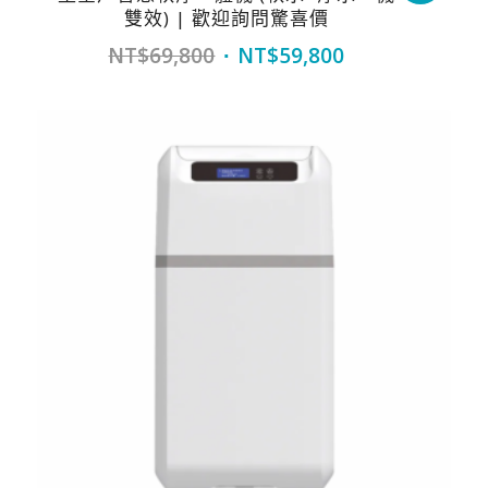
雙效) | 歡迎詢問驚喜價
Original
Current
NT$
69,800
NT$
59,800
price
price
was:
is:
NT$69,800.
NT$59,800.