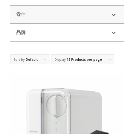
零件
品牌
Sort by
Default
Display
15 Products per page