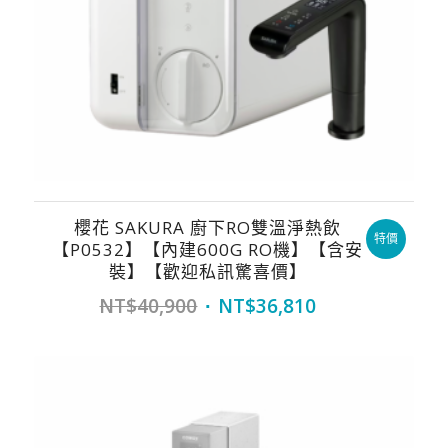
櫻花 SAKURA 廚下RO雙溫淨熱飲
特價
【P0532】【內建600G RO機】【含安
裝】【歡迎私訊驚喜價】
Original
Current
NT$
40,900
NT$
36,810
price
price
was:
is:
NT$40,900.
NT$36,810.