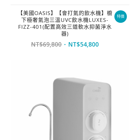
【美國OASIS】【會打氣的飲水機】櫥
特價
下極奢氣泡三溫UVC飲水機LUXES-
FIZZ-401(配置高效三道軟水抑菌淨水
器)
Original
Current
NT$
69,800
NT$
54,800
price
price
was:
is:
NT$69,800.
NT$54,800.