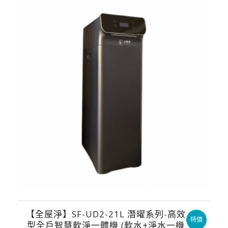
NT$64,800.
NT$59,800.
【全屋淨】SF-UD2-21L 潛曜系列-高效
特價
型全戶智慧軟淨一體機 (軟水+淨水一機