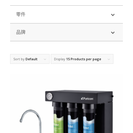
零件
品牌
Sort by
Default
Display
15 Products per page