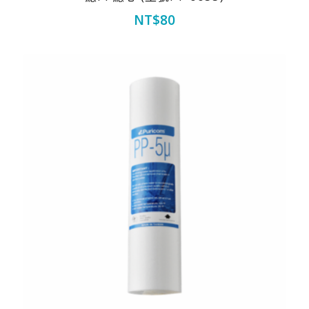
NT$
80